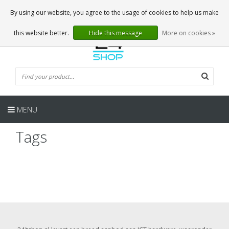
EN
0 Articles
By using our website, you agree to the usage of cookies to help us make
this website better.
Hide this message
More on cookies »
MENU
Tags