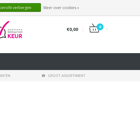
NL
INLOGGEN
REGISTREREN
 bericht verbergen
Meer over cookies »
0
€0,00
LANTEN
GROOT ASSORTIMENT